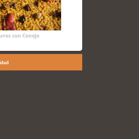
rroz con Conejo
cidad